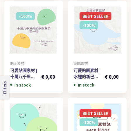
Tutu
Tuutuu × 002
-100%
BEST
SELLER
-100%
貼圖素材
貼圖素材
€
1,00
€
1,00
可愛貼圖素材 |
可愛貼圖素材 |
€
0,00
€
0,00
十萬八千里外
水裡的新巴布 |
的軟軟石們 | 第
第二彈 | Cute
Filters
In stock
In stock
一彈 | Cute
Sticker | New
Sticker | Soft
Baibu under
Stones
the sea 002
ThousandS
BEST
SELLER
Miles Away
001
-100%