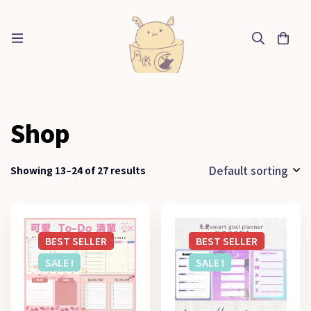
Shop
Default sorting
Showing 13–24 of 27 results
BEST
SELLER
BEST
SELLER
SALE !
SALE !