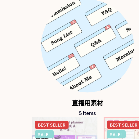
直播用素材
5
items
BEST
SELLER
BEST
SELLER
SALE !
SALE !