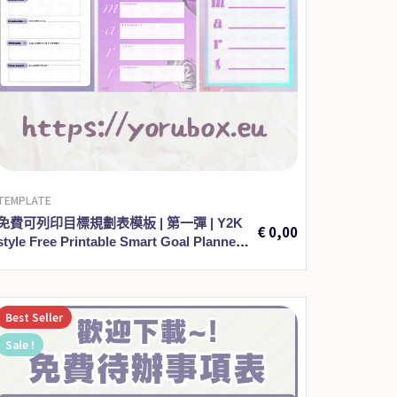
TEMPLATE
免費可列印目標規劃表模板 | 第一彈 | Y2K
€
0,00
style Free Printable Smart Goal Planner
Template 001
Best
Seller
Sale !