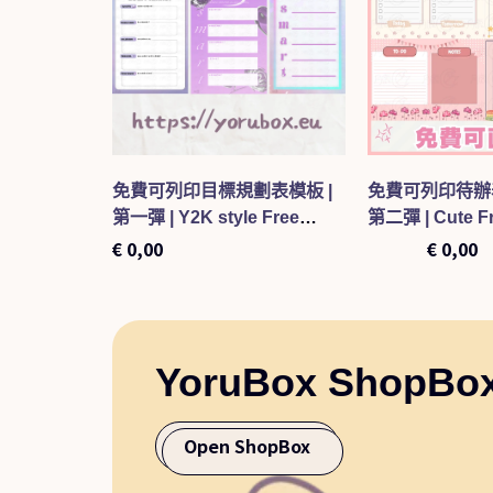
al Media
免費可列印目標規劃表模板 |
免費可列印待辦
第一彈 | Y2K style Free
第二彈 | Cute Fr
Printable Smart Goal
To-Do List Tem
€
0,00
€
3,00
€
0,00
Planner Template 001
YoruBox ShopBo
Open ShopBox