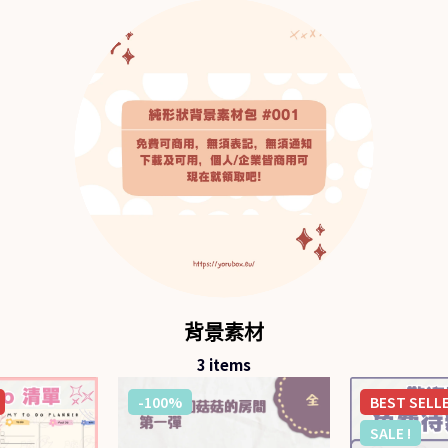
背景素材
3
items
-100%
BEST
SELL
SALE !