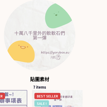
貼圖素材
7
items
ER
BEST
SELLER
SALE !