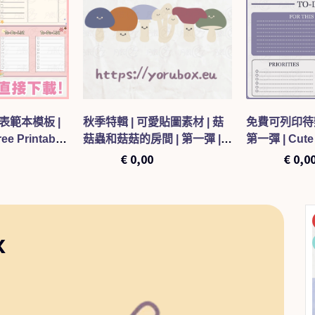
表範本模板 |
秋季特輯 | 可愛貼圖素材 | 菇
免費可列印待
ee Printable
菇蟲和菇菇的房間 | 第一彈 |
第一彈 | Cute 
plate 002
Cute Sticker | mushimashi x
To-Do List T
€
1,00
€
0,00
€
3,00
€
0,0
mashimashi room 001
x