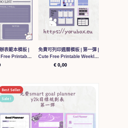
辦表範本模板 |
免費可列印週曆模板 | 第一彈 |
遊戲愛心血量
Free Printable
Cute Free Printable Weekly
Pack 001
emplate 001
Calendar Template 001
0
€
5,00
€
0,00
€
0,00
Best
Seller
Sale !