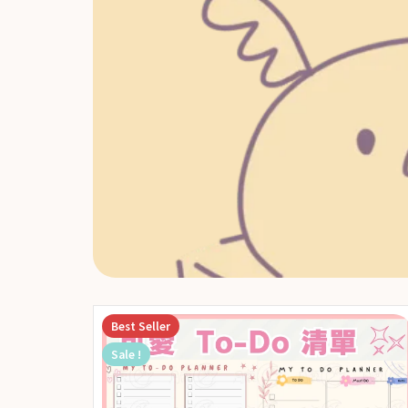
Best
Seller
Sale !