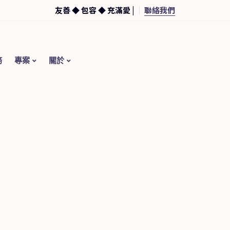
友善 ◆ 包容 ◆ 充滿愛 |
聯絡我們
務
專案
關於