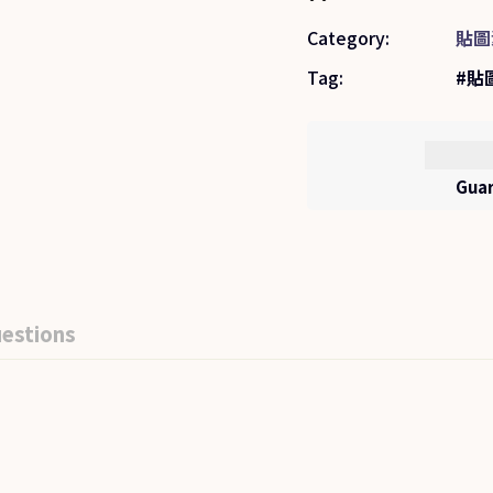
Category:
貼圖
Tag:
貼
Guar
estions