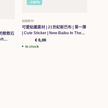
-100%
BE
-10
貼圖素材
可愛貼圖素材 | 21世紀新巴布 | 第一彈
| Cute Sticker | New Baibu In The
外的軟軟石
21st Century 001
€
1,00
€
0,00
ft
way 001
In stock
貼圖素材
可愛貼圖
| Cute 
the sea
€
1,00
In sto