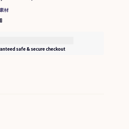
素材
圖
anteed safe & secure checkout