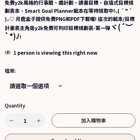
免費y2k風格的行事曆、週計劃、讀書目標、自填式
目標規
劃表
本、Smart Goal Planner範本在等待領取中!⸜( ´ ꒳ `
)⸝♡︎ 月鹿盒子提供免費PNG和PDF下載喔! 這次的範本/目標
ヾ
(´
︶
計畫表主角是y2k免費可列印目標規劃表-第一彈
`*)
ﾉ
!
1
person is viewing this right now
檔案
:
Quantity
加入購物車