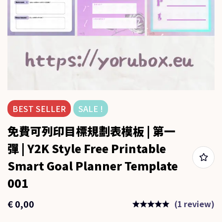
BEST
SELLER
SALE !
免費可列印目標規劃表模板 | 第一
彈 | Y2K Style Free Printable
Smart Goal Planner Template
001
€
0,00
(1 review)