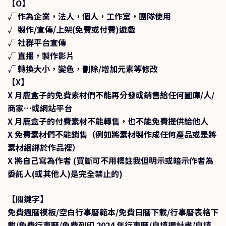
【O】
√ 作為企業，法人，個人，工作室，團隊使用
√ 製作/宣傳/上架(免費或付費)遊戲
√ 社群平台宣傳
√ 直播，製作影片
√ 轉換大小，變色，刪除/增加元素等修改
【X】
X 月鹿盒子的免費素材們不能再分發或銷售給任何圖庫/人/
商家…或網站平台
X 月鹿盒子的付費素材不能轉售，也不能免費提供給他人
X 免費素材們不能銷售（例如將素材製作成任何產品或是將
素材綑綁於作品裡）
X 將自己寫為作者 (買斷可不用標註我但明示或暗示作者為
委託人(或其他人)是完全禁止的)
【關鍵字】
免費週曆模板/空白行事曆範本/免費日曆下載/行事曆表格下
載/免費行事曆/免費列印 2024 年行事曆/自填週計畫/自填