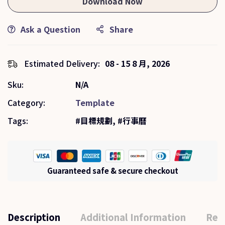
Download Now
Ask a Question
Share
Estimated Delivery:
08 - 15 8 月, 2026
Sku:
N/A
Category:
Template
Tags:
目標規劃
,
行事曆
Guaranteed safe & secure checkout
Description
Additional Information
Rev