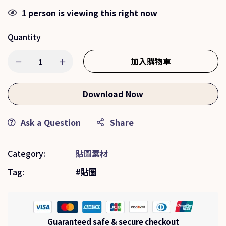
1
person is viewing this right now
Quantity
加入購物車
Download Now
Ask a Question
Share
Category:
貼圖素材
Tag:
貼圖
Guaranteed safe & secure checkout