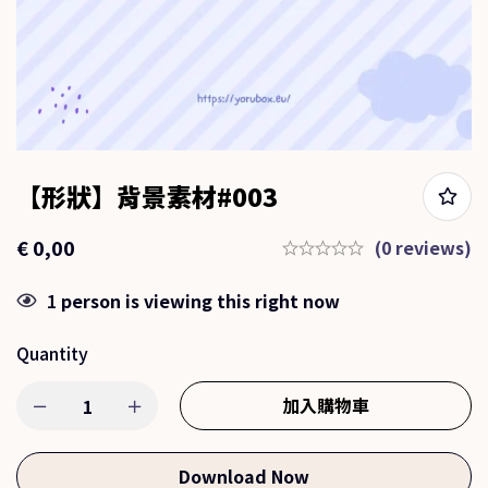
【形狀】背景素材#003
€
0,00
(0 reviews)
1
person is viewing this right now
Quantity
加入購物車
Download Now